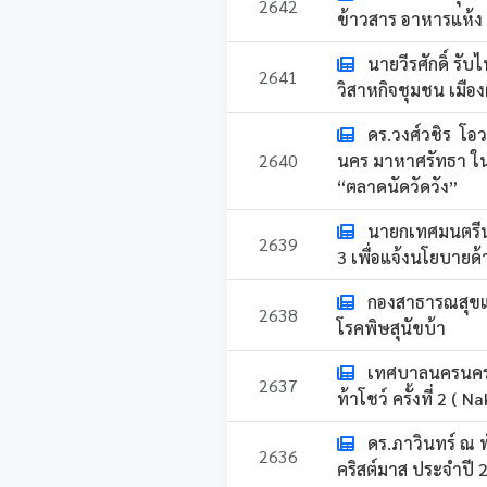
2642
ข้าวสาร อาหารแห้ง
นายวีรศักดิ์ ร
2641
วิสาหกิจชุมชน เมือ
ดร.วงศ์วชิร โอ
2640
นคร มาหาศรัทธา ใน
“ตลาดนัดวัดวัง”
นายกเทศมนตรีนค
2639
3 เพื่อแจ้งนโยบายด
กองสาธารณสุขและ
2638
โรคพิษสุนัขบ้า
เทศบาลนครนครศร
2637
ท้าโชว์ ครั้งที่ 2 ( 
ดร.ภาวินทร์ ณ 
2636
คริสต์มาส ประจำปี 