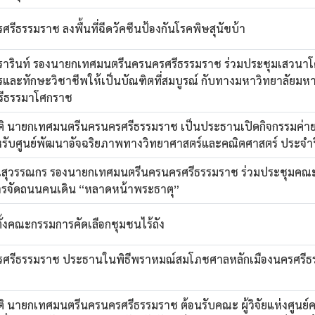
ธรรมราช ลงพื้นที่ฉีดวัคซีนป้องกันโรคพิษสุนัขบ้า
วรารินท์ รองนายกเทศมนตรีนครนครศรีธรรมราช ร่วมประชุมเสวนา
และทักษะวิชาชีพให้เป็นบัณฑิตที่สมบูรณ์ กับทางมหาวิทยาลัยมห
ศรีธรรมาโศกราช
ิ นายกเทศมนตรีนครนครศรีธรรมราช เป็นประธานเปิดกิจกรรมค่าย
รับศูนย์พัฒนาอัจฉริยภาพทางวิทยาศาสตร์และคณิตศาสตร์ ประจำ
ุณสุวรรณกร รองนายกเทศมนตรีนครนครศรีธรรมราช ร่วมประชุมค
ารจัดถนนคนเดิน “หลาดหน้าพระธาตุ”
้งคณะกรรมการคัดเลือกชุมชนไร้ถัง
รีธรรมราช ประธานในพิธีพราหมณ์สมโภชศาลหลักเมืองนครศรีธ
 นายกเทศมนตรีนครนครศรีธรรมราช ต้อนรับคณะ ผู้วิจัยแห่งศูนย์ค