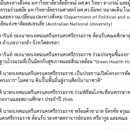
ั่นคงทางสังคม มหาวิทยาลัยวลัยลักษณ์ ผศ.ดร.วิทยา อาภรณ์ และผู้ว
ธรรมร่วมสมัย มหาวิทยาลัยธรรมศาสตร์ ผศ.ดร.อัมพร หมาดเด็น ใน
งและความเปลี่ยนแปลงทางสังคม (Department of Political and s
ัยแห่งชาติออสเตรเลีย (Australian National University)
วรารินท์ รองนายกเทศมนตรีนครนครศรีธรรมราช ต้อนรับคณะศึกษา
 อำเภอบางกล่ำ จังหวัดสงขลา
วรารินท์ รองนายกเทศมนตรีนครนครศรีธรรมราช ร่วมประชุมชี้แจง
านโรงแรมที่เป็นมิตรกับสุขภาพและสิ่งแวดล้อม "Green Health Ho
ติ นายกเทศมนตรีนครนครศรีธรรมราช เป็นประธานเปิดโครงการพั
โครงการ" โมคลาน ดินปั้นพื้นถึ่นสู่งานศิลป์นานาชาติ"
ติ นายกเทศมนตรีนครนครศรีธรรมราช ร่วมพิธีสมโภชเทียนพรรษ
วยงานและสถานศึกษา ประจำปี 2566
ิ นายกเทศมนตรีนครนครศรีธรรมราช พร้อมด้วย นาย ฉัตรชัย อรุณ
ครศรีธรรมราช ต้อนรับ รองศาสตราจารย์ธนพร ศรียากูล และคณะ