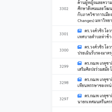
ด้านผู้หญิงและความม
3302
ศึกษาสังคมและวัฒน
กับภาควิชาการเมือ
Changes) มหาวิทยาล
ดร.วงศ์วชิร โอ
3301
เทศบาลตำบลท่าช้าง
ดร.วงศ์วชิร โอ
3300
ประเมินรับรองมาตรฐ
ดร.กณพ เกตุชา
3299
เสริมศิลปะร่วมสมัย 
ดร.กณพ เกตุชา
3298
เทียนพรรษาของหน่
ดร.กณพ เกตุชาต
3297
นายกเทศมนตรีนครน