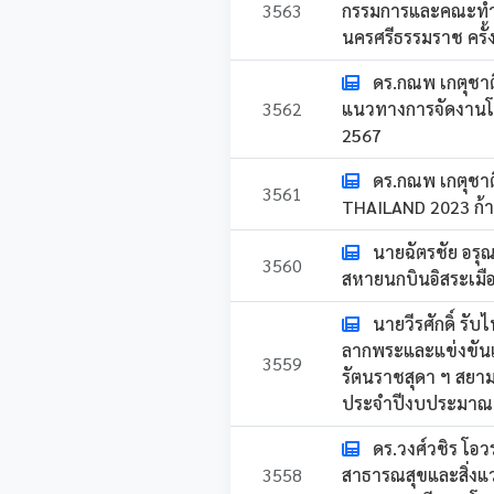
3563
กรรมการและคณะทำง
นครศรีธรรมราช ครั้ง
ดร.กณพ เกตุชา
3562
แนวทางการจัดงานโ
2567
ดร.กณพ เกตุชา
3561
THAILAND 2023 ก้าวส
นายฉัตรชัย อรุ
3560
สหายนกบินอิสระเมื
นายวีรศักดิ์ ร
ลากพระและแข่งขันเ
3559
รัตนราชสุดา ฯ สยามบ
ประจำปีงบประมาณ
ดร.วงศ์วชิร โอ
3558
สาธารณสุขและสิ่งแว