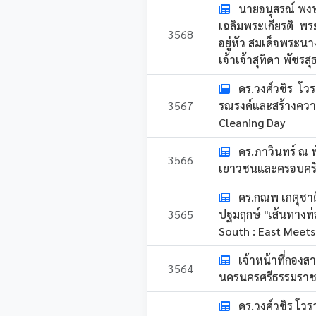
นายอนุสรณ์ พงษ
เฉลิมพระเกียรติ พ
3568
อยู่หัว สมเด็จพระน
เจ้าเจ้าสุทิดา พัช
ดร.วงศ์วชิร โว
3567
รณรงค์และสร้างความ
Cleaning Day
ดร.ภาวินทร์ ณ 
3566
เยาวชนและครอบครั
ดร.กณพ เกตุชาต
3565
ปฐมฤกษ์ "เส้นทางท่
South : East Meets
เจ้าหน้าที่กองส
3564
นครนครศรีธรรมราช ล
ดร.วงศ์วชิร โว