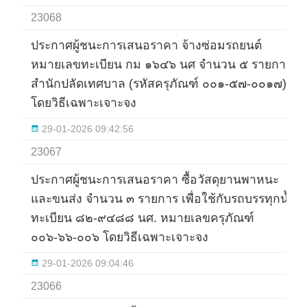
23068
ประกาศผู้ชนะการเสนอราคา จ้างซ่อมรถยนต์
หมายเลขทะเบียน กม ๑๖๔๖ นศ จำนวน ๕ รายการ
สำนักปลัดเทศบาล (รหัสครุภัณฑ์ ๐๐๑-๕๗-๐๐๑๗)
โดยวิธีเฉพาะเจาะจง
29-01-2026 09:42:56
23067
ประกาศผู้ชนะการเสนอราคา ซื้อวัสดุยานพาหนะ
และขนส่ง จำนวน ๓ รายการ เพื่อใช้กับรถบรรทุกน้ำ
ทะเบียน ๘๒-๙๔๘๘ นศ. หมายเลขครุภัณฑ์
๐๐๖-๖๖-๐๐๖ โดยวิธีเฉพาะเจาะจง
29-01-2026 09:04:46
23066