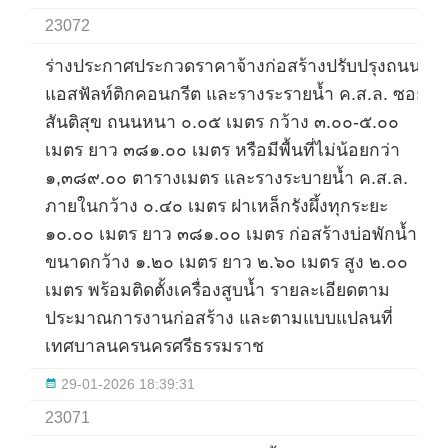
23072
ร่างประกาศประกวดราคาจ้างก่อสร้างปรับปรุงถนน
แอสฟัลท์ติกคอนกรีต และรางระรายน้ำ ค.ส.ล. ซอย
สันติสุข ถนนหนา ๐.๐๕ เมตร กว้าง ๓.๐๐-๕.๐๐
เมตร ยาว ๓๘๑.๐๐ เมตร หรือมีพื้นที่ไม่น้อยกว่า
๑,๓๘๙.๐๐ ตารางเมตร และรางระบายน้ำ ค.ส.ล.
ภายในกว้าง ๐.๔๐ เมตร ฝาเหล็กรังผึ้งทุกระยะ
๑๐.๐๐ เมตร ยาว ๓๘๑.๐๐ เมตร ก่อสร้างบ่อพักน้ำ
ขนาดกว้าง ๑.๒๐ เมตร ยาว ๒.๖๐ เมตร สูง ๒.๐๐
เมตร พร้อมติดตั้งเครื่องสูบน้ำ รายละเอียดตาม
ประมาณการงานก่อสร้าง และตามแบบแปลนที่
เทศบาลนครนครศรีธรรมราช
29-01-2026 18:39:31
23071