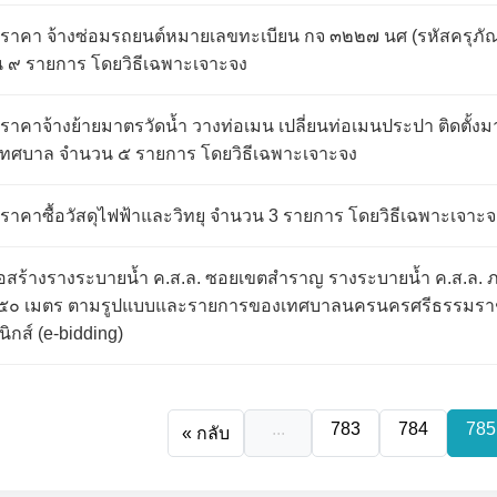
ราคา จ้างซ่อมรถยนต์หมายเลขทะเบียน กจ ๓๒๒๗ นศ (รหัสครุภั
๙ รายการ โดยวิธีเฉพาะเจาะจง
าคาจ้างย้ายมาตรวัดน้ำ วางท่อเมน เปลี่ยนท่อเมนประปา ติดตั้งม
ทศบาล จำนวน ๕ รายการ โดยวิธีเฉพาะเจาะจง
าคาซื้อวัสดุไฟฟ้าและวิทยุ จำนวน 3 รายการ โดยวิธีเฉพาะเจาะจ
อสร้างรางระบายน้ำ ค.ส.ล. ซอยเขตสำราญ รางระบายน้ำ ค.ส.ล. 
๒๕๐ เมตร ตามรูปแบบและรายการของเทศบาลนครนครศรีธรรมราช 
กส์ (e-bidding)
...
783
784
785
« กลับ