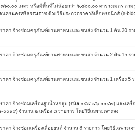
๓๖๐.๐๐ เมตร หรือมีพื้นที่ไม่น้อยกว่า ๖,๘๐๐.๐๐ ตารางเมตร ตาม
ครนครศรีธรรมราช ด้วยวิธีประกวดราคาอิเล็กทรอนิกส์ (e-bidd
ราคา จ้างซ่อมครุภัณฑ์ยานพาหนะและขนส่ง จำนวน 1 คัน 20 ร
ราคา จ้างซ่อมครุภัณฑ์ยานพาหนะและขนส่ง จำนวน 2 คัน 15 ร
ราคา จ้างซ่อมครุภัณฑ์ยานพาหนะและขนส่ง จำนวน 1 เครื่อง 5 
คา จ้างซ่อมเครื่องสูบน้ำหกสูบ (รหัส ๐๕๕-๔๖-๐๐๔๗) และเครื่อ
๐๐๑๙) จำนวน ๒ เครื่อง ๘ รายการ โดยวิธีเฉพาะเจาะจง
าคา จ้างซ่อมเครื่องเลื่อยยนต์ จำนวน 8 รายการ โดยวิธีเฉพาะเจ