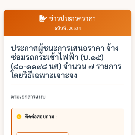
ข่าวประกวดราคา
ฉบับที่ : 20534
ประกาศผู้ชนะการเสนอราคา จ้าง
ซ่อมรถกระเช้าไฟฟ้า (บ.๑๕)
(๘๐-๑๑๙๘ นศ) จำนวน ๗ รายการ
โดยวิธีเฉพาะเจาะจง
ตามเอกสารแนบ
ติดต่อสอบถาม :