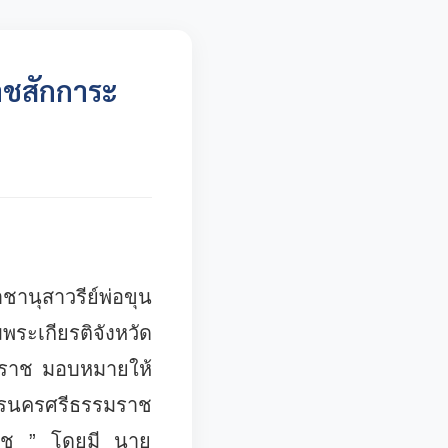
าชสักการะ
านุสาวรีย์พ่อขุน
ะเกียรติจังหวัด
ราช มอบหมายให้
ครนครศรีธรรมราช
าราช ” โดยมี นาย