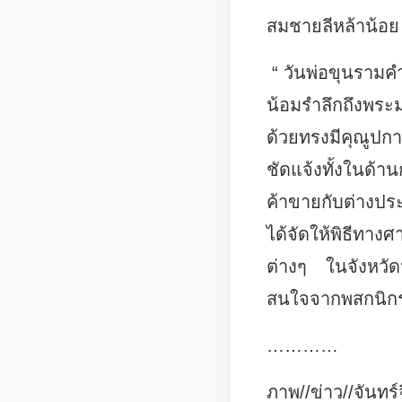
สมชายลีหล้าน้อย
“ วันพ่อขุนรามคำ
น้อมรำลึกถึงพร
ด้วยทรงมีคุณูปก
ชัดแจ้งทั้งในด
ค้าขายกับต่างป
ได้จัดให้พิธีท
ต่างๆ ในจังหวั
สนใจจากพสกนิกร
…………
ภาพ//ข่าว//จันทร์