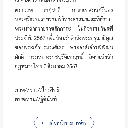
ณ ศาลจังหวัดนครศรีธรรมราช
ดร.กณพ เกตุชาติ นายกเทศมนตรีนคร
นครศรีธรรมราชร่วมพิธีทางศาสนาและพิธีวาง
พวงมาลาถวายราชสักการะ ในกิจกรรมวันรพี
ประจำปี 2567 เพื่อน้อมรำลึกถึงพระกรุณาธิคุณ
ของพระเจ้าบรมวงศ์เธอ พระองค์เจ้ารพีพัฒน
ศักดิ์ กรมหลวงราชบุรีดิเรกฤทธิ์ บิดาแห่งนัก
กฎหมายไทย 7 สิงหาคม 2567
ภาพ//ข่าว//ไกรสิทธิ
ตรวจทาน//ฐิตินันท์
กลับหน้ารายการข่าว