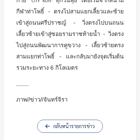
กาย "
ทุกวันพุธ โดยเริ่มจากสนาม
CITY RUN"
กีฬาท่าโพธิ์ - ตรงไปสามแยกเลี้ยวและซ้าย
เข้าสู่ถนนศรีปราชญ์ - วิ่งตรงไปบนถนน
เลี้ยวซ้ายเข้าสู่ซอยรามราชท้ายน้ำ - วิ่งตรง
ไปสู่ถนนพัฒนาการคูขวาง - เลี้ยวซ้ายตรง
สามแยกท่าโพธิ์ - และกลับมายังจุดเริ่มต้น
รวมระยะทาง 6 กิโลเมตร
…………
ภาพ//ข่าว//จันทร์จิรา
กลับหน้ารายการข่าว