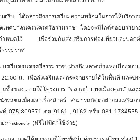
ภูมิภาค ตอนนั่งรถชมเมืองเล่าเรื่องลิกอร์
รีฯ ได้กล่าวถึงการเตรียมความพร้อมในการให้บริการรถชม
นเขตเทศบาลนครนครศรีธรรมราช โดยจะมีไกด์คอยบรรยาย
่กำหนดไว้ เพื่อร่วมกันส่งเสริมการท่องเที่ยวและบอกต
ีธรรมราช
ทศมนตรีนครนครศรีธรรมราช ฝากถึงหลาดกำแพงเมืองคอน เ
- 22.00 น. เพื่อส่งเสริมและกระจายรายได้ในพื้นที่ และบ
่ายซื้อของ ภายใต้โครงการ "ตลาดกำแพงเมืองคอน"
และ
ใจนั่งรถชมเมืองเล่าเรื่องลิกอร์ สามารถติดต่อฝ่ายส่งเสริม
ัพท์ 075-809571 ต่อ 9161
9162 หรือ 081-1734555
,
(ฟรีไม่มีค่าใช้จ่าย)
INE@Nakhoncity
ออกอากาศได้ทางสถานีโทรทัศน์แห่งประเทศไทย ช่อง11