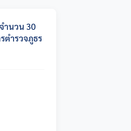
มจำนวน 30
ารตำรวจภูธร