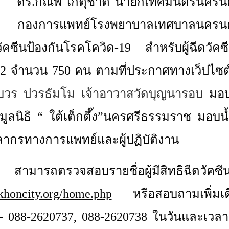
ด ) ดร.กณพ เกตุชาติ นายกเทศมนตรีนครน
 กองการแพทย์โรงพยาบาลเทศบาลนครนค
ัคซีนป้องกันโรคโควิด-
19
สำหรับผู้ฉีดวัคซ
ี่ 2 จำนวน 750 คน ตามที่ประกาศทางเว็ปไซต
วร ปวรธัมโม เจ้าอาวาสวัดบุญนารอบ
มอบน
ูลนิธิ “ ใต้เต็กตึ๊ง”นครศรีธรรมราช มอบ
คลากรทางการแพทย์และผู้ปฏิบัติงาน
รถตรวจสอบรายชื่อผู้มีสิทธิฉีดวัคซีนซิ
khoncity.org/home.php
หรือสอบถามเพิ่มเติ
– 088-2620737, 088-2620738 ในวันและเวลา