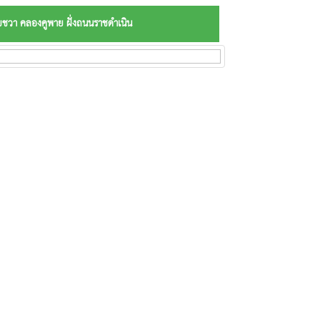
บชวา คลองคูพาย ฝั่งถนนราชดำเนิน