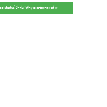
ระชาสัมพันธ์ ฉีดพ่นกำจัดยุงลายซอยคลองห้วย