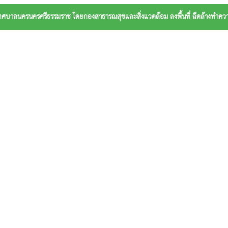
5 เทศบาลนครนครศรีธรรมราช โดยกองสาธารณสุขและสิ่งแวดล้อม ลงพื้นที่ ฉีดล้างทำ