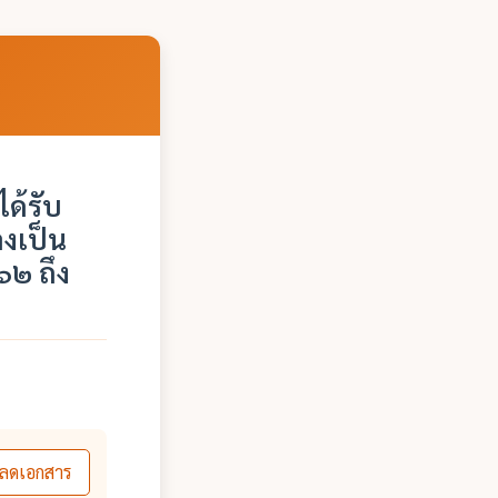
ด้รับ
งเป็น
๖๒ ถึง
ลดเอกสาร