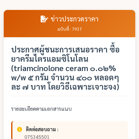
ข่าวประกวดราคา
ฉบับที่ : 7937
ประกาศผู้ชนะการเสนอราคา ซื้อ
ยาครีมไตรแอมซิโนโลน
(triamcinolone ceram ๐.๐๒%
w/w ๕ กรัม จำนวน ๔๐๐ หลอดๆ
ละ ๗ บาท โดยวิธีเฉพาะเจาะจง)
รายละเอียดตามเอกสารแนบ
ติดต่อสอบถาม :
075345501