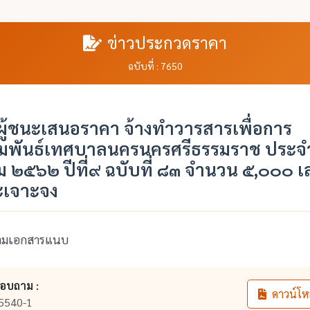
ข่าวประกวดราคา
ฉบับที่ : 7650
ู้ชนะเสนอราคา จ้างทำวารสารเพื่อการ
มพันธ์เทศบาลนครนครศรีธรรมราช ประจำ
 ๒๕๖๒ ปีที่๙ ฉบับที่ ๘๓ จำนวน ๕,๐๐๐ เล
ะเจาะจง
ตามเอกสารแนบ
สอบถาม :
ดาวน์โห
5540-1