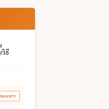
น
วิธี
ลดเอกสาร