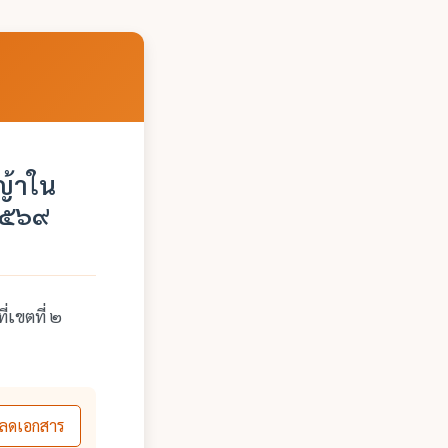
ญ้าใน
๒๕๖๙
เขตที่ ๒
ลดเอกสาร