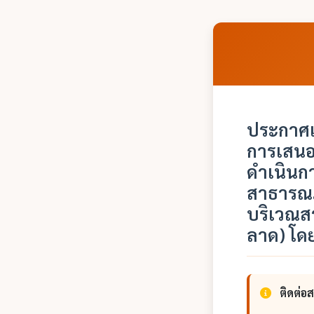
ประกาศเ
การเสนอร
ดำเนินก
สาธารณภ
บริเวณสร
ลาด) โด
ติดต่อ