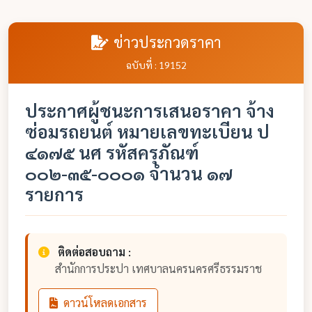
ข่าวประกวดราคา
ฉบับที่ : 19152
ประกาศผู้ชนะการเสนอราคา จ้าง
ซ่อมรถยนต์ หมายเลขทะเบียน ป
๔๑๗๕ นศ รหัสครุภัณฑ์
๐๐๒-๓๕-๐๐๐๑ จำนวน ๑๗
รายการ
ติดต่อสอบถาม :
สำนักการประปา เทศบาลนครนครศรีธรรมราช
ดาวน์โหลดเอกสาร