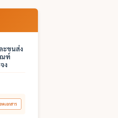
ละขนส่ง
ัณฑ์
ะจง
ลดเอกสาร