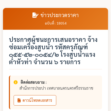
ข่าวประกวดราคา
ฉบับที่ : 18054
ประกาศผู้ชนะการเสนอราคา จ้าง
ซ่อมเครื่องสูบน้ำ รหัสครุภัณฑ์
๐๕๕-๕๒-๐๐๕๔/๒ โรงสูบน้ำแรง
ต่ำหัวท่า จำนวน ๖ รายการ
ติดต่อสอบถาม :
สำนักการประปา เทศบาลนครนครศรีธรรมราช
ดาวน์โหลดเอกสาร