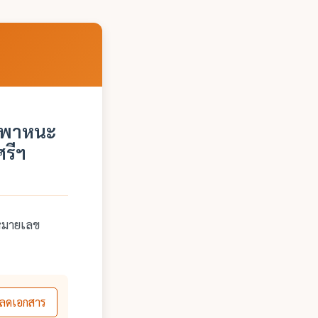
านพาหนะ
รีฯ
หมายเลข
ลดเอกสาร