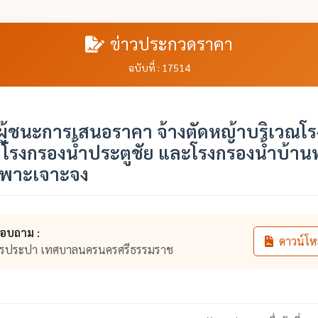
ข่าวประกวดราคา
ฉบับที่ : 17514
ู้ชนะการเสนอราคา จ้างตัดหญ้าบริเวณโร
โรงกรองน้ำประตูชัย และโรงกรองน้ำบ้านท
เฉพาะเจาะจง
สอบถาม :
ดาวน์โห
ารประปา เทศบาลนครนครศรีธรรมราช