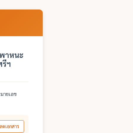
านพาหนะ
รีฯ
หมายเลข
ลดเอกสาร