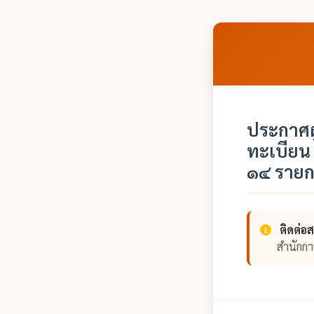
ประกาศผ
ทะเบียน
๑๔ รายก
ติดต่อ
สำนักก