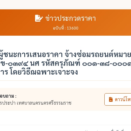
ข่าวประกวดราคา
ฉบับที่ : 13600
ู้ชนะการเสนอราคา จ้างซ่อมรถยนต์หมา
 ข-๐๓๙๔ นศ รหัสครุภัณฑ์ ๐๐๑-๓๘-๐๐๐
าร โดยวิธีฌฉพาะเจาะจง
สอบถาม :
ดาวน์โห
ารประปา เทศบาลนครนครศรีธรรมราช