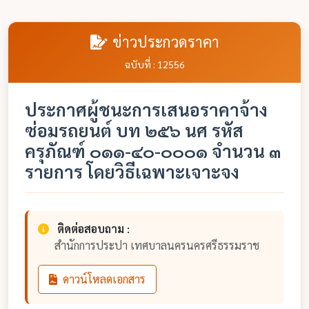
ข่าวประกวดราคา
ฉบับที่ : 12556
ประกาศผู้ชนะการเสนอราคาจ้าง
ซ่อมรถยนต์ บท ๒๕๖ นศ รหัส
ครุภัณฑ์ ๐๑๑-๔๐-๐๐๐๑ จำนวน ๓
รายการ โดยวิธีเฉพาะเจาะจง
ติดต่อสอบถาม :
สำนักการประปา เทศบาลนครนครศรีธรรมราช
ดาวน์โหลดเอกสาร