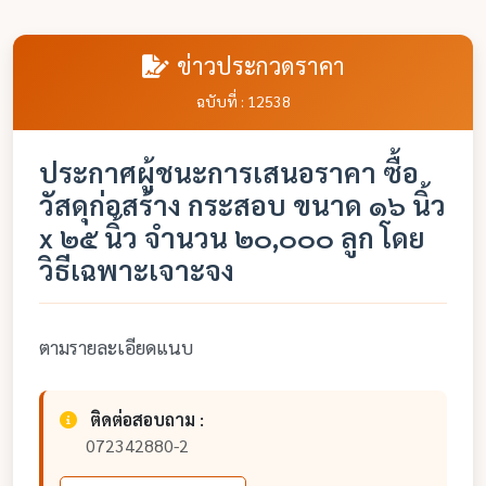
ข่าวประกวดราคา
ฉบับที่ : 12538
ประกาศผู้ชนะการเสนอราคา ซื้อ
วัสดุก่อสร้าง กระสอบ ขนาด ๑๖ นิ้ว
x ๒๕ นิ้ว จำนวน ๒๐,๐๐๐ ลูก โดย
วิธีเฉพาะเจาะจง
ตามรายละเอียดแนบ
ติดต่อสอบถาม :
072342880-2