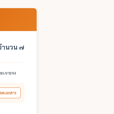
 จำนวน ๗
พาะเจาะจง
ลดเอกสาร