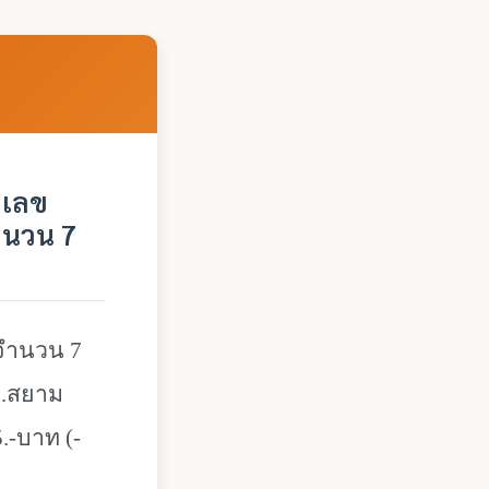
ยเลข
ำนวน 7
 จำนวน 7
ก.สยาม
5.-บาท (-