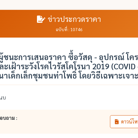
ข่าวประกวดราคา
ฉบับที่ : 10746
้ชนะการเสนอราคา ซื้อวัสดุ - อุปกรณ์ โค
ละเฝ้าระวังโรคไวรัสโคโรนา 2019 (COVID 
นาเด็กเล็กชุมชนท่าโพธิ์ โดยวิธีเฉพาะเจา
นบ
สอบถาม :
ดาวน์โห