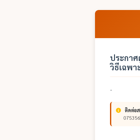
ประกาศผ
วิธีเฉพา
-
ติดต่อ
07535