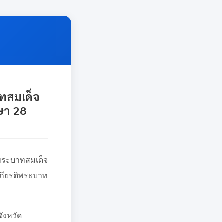
ทสมเด็จ
ษา 28
ะบาทสมเด็จ
กียรติพระบาท
จังหวัด