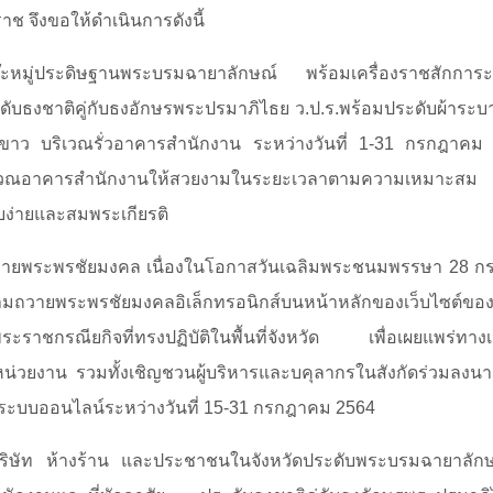
ช จึงขอให้ดำเนินการดังนี้
ต๊ะหมู่ประดิษฐานพระบรมฉายาลักษณ์ พร้อมเครื่องราชสักการ
ับธงชาติคู่กับธงอักษรพระปรมาภิไธย ว.ป.ร.พร้อมประดับผ้าระบา
ีขาว บริเวณรั่วอาคารสำนักงาน ระหว่างวันที่ 1-31 กรกฎาคม 
ิเวณอาคารสำนักงานให้สวยงามในระยะเวลาตามความเหมาะสม โ
บง่ายและสมพระเกียรติ
วายพระพรชัยมงคล เนื่องในโอกาสวันเฉลิมพระชนมพรรษา 28 
มถวายพระพรชัยมงคลอิเล็กทรอนิกส์บนหน้าหลักของเว็บไซต์ของจ
ราชกรณียกิจที่ทรงปฏิบัติในพื้นที่จังหวัด เพื่อเผยแพร่ทางเว
น่วยงาน รวมทั้งเชิญชวนผู้บริหารและบคุลากรในสังกัดร่วมลง
นระบบออนไลน์ระหว่างวันที่ 15-31 กรกฎาคม 2564
ริษัท ห้างร้าน และประชาชนในจังหวัดประดับพระบรมฉายาลักษ