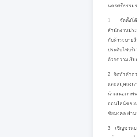
นครศรีธรรมรา
1. จัดตั้งโ
สำนักงานประด
กับผ้าระบายส
ประดับไฟบร
ด้วยความเรีย
2. จัดทำคำถ
และสมุดลงนา
นำเสนอภาพพระ
ออนไลน์ของห
ชัยมงคล ผ่า
3. เชิญชวนบ